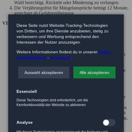
Wahl berechtigt, Rücktritt oder Minderung zu verlangen.
Die Verjährungsfrist für Mängelansprüche beträgt 12 Monate,
gerechnet ab Gefahrenübergang.
VII. Gesamthaftung
Diese Seite nutzt Website-Tracking-Technologien
von Dritten, um ihre Dienste anzubieten, stetig zu
Schadensersatzansprüche sind unabhängig von der Art der
verbessern und Werbung entsprechend den
Pflichtverletzung, einschließlich unerlaubter Handlungen,
Interessen der Nutzer anzuzeigen.
ausgeschlossen, soweit nicht vorsätzliches oder grob
fahrlässiges Handeln vorliegt.
Weitere Informationen findest du in unserer
Daten­
Bei Verletzung wesentlicher Vertragspflichten haften wir für
schutz­erklärung
-
Impressum
.
jede Fahrlässigkeit, jedoch nur bis zur Höhe des
vorhersehbaren Schadens, höchstens bis zur Höhe des
Warenwertes. Ansprüche auf entgangenen Gewinn, ersparte
Auswahl akzeptieren
Alle akzeptieren
Aufwendungen, Ansprüche aus Schadensersatzansprüchen
Dritter sowie auf sonstige mittelbare und Folgeschäden
können nicht verlangt werden.
Essenziell
Soweit unsere Haftung ausgeschlossen oder beschränkt ist,
gilt dies auch für unsere Arbeitnehmer, Mitarbeiter, Vertreter
Diese Technologien sind erforderlich, um die
und Erfüllungsgehilfen.
Kernfunktionalität der Website zu aktivieren
Die Haftung wegen schuldhafter Verletzung des Lebens, des
Körpers oder der Gesundheit bleibt unberührt; dies gilt auch
für die zwingende Haftung nach dem Produkthaftungsgesetz.
Analyse
Eine weitergehende Haftung auf Schadenersatz ist - ohne
Rücksicht auf die Rechtsnatur des geltend gemachten
Mit dieser Technologien analysieren wir die Nutzung und