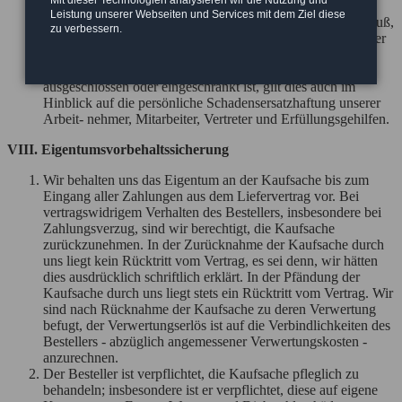
Anspruchs - ausgeschlossen. Dies gilt insbesondere für
Leistung unserer Webseiten und Services mit dem Ziel diese
Schadensersatzansprüche aus Verschulden bei Vertragsschluß,
zu verbessern.
wegen sonstiger Pflichtverletzungen oder wegen deliktischer
Ansprüche auf Ersatz von Sachschäden gem. § 823 BGB.
Soweit die Schadensersatzhaftung uns gegenüber
ausgeschlossen oder eingeschränkt ist, gilt dies auch im
Hinblick auf die persönliche Schadensersatzhaftung unserer
Arbeit- nehmer, Mitarbeiter, Vertreter und Erfüllungsgehilfen.
VIII. Eigentumsvorbehaltssicherung
Wir behalten uns das Eigentum an der Kaufsache bis zum
Eingang aller Zahlungen aus dem Liefervertrag vor. Bei
vertragswidrigem Verhalten des Bestellers, insbesondere bei
Zahlungsverzug, sind wir berechtigt, die Kaufsache
zurückzunehmen. In der Zurücknahme der Kaufsache durch
uns liegt kein Rücktritt vom Vertrag, es sei denn, wir hätten
dies ausdrücklich schriftlich erklärt. In der Pfändung der
Kaufsache durch uns liegt stets ein Rücktritt vom Vertrag. Wir
sind nach Rücknahme der Kaufsache zu deren Verwertung
befugt, der Verwertungserlös ist auf die Verbindlichkeiten des
Bestellers - abzüglich angemessener Verwertungskosten -
anzurechnen.
Der Besteller ist verpflichtet, die Kaufsache pfleglich zu
behandeln; insbesondere ist er verpflichtet, diese auf eigene