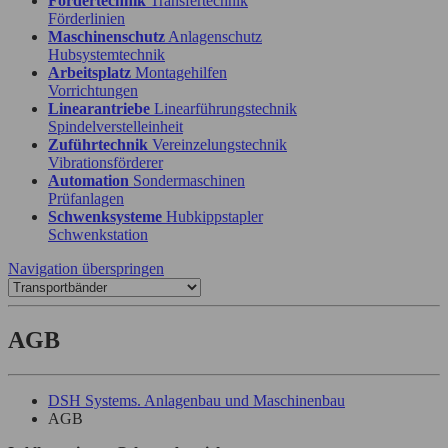
Fördertechnik
Transfertechnik
Förderlinien
Maschinenschutz
Anlagenschutz
Hubsystemtechnik
Arbeitsplatz
Montagehilfen
Vorrichtungen
Linearantriebe
Linearführungstechnik
Spindelverstelleinheit
Zuführtechnik
Vereinzelungstechnik
Vibrationsförderer
Automation
Sondermaschinen
Prüfanlagen
Schwenksysteme
Hubkippstapler
Schwenkstation
Navigation überspringen
AGB
DSH Systems. Anlagenbau und Maschinenbau
AGB