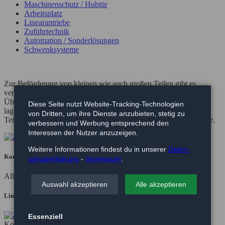
Maschinenschutz / Hubtür
Arbeitsplatz
Linearantriebe
Zuführtechnik
Automation / Sonderlösungen
Schwenksysteme
Zur Beförderung von kleinen wie auch großen Teilen gibt es
verschiedene Möglichkeiten. Ob im Linearförderer zum
Überbrücken von Staustrecken, im Vibrationswendelförderer zur
Diese Seite nutzt Website-Tracking-Technologien
lagerichtigen Bereitstellung oder über einen Bandbunker zur
von Dritten, um ihre Dienste anzubieten, stetig zu
Teilebevorratung und Teilezuführung in eine Verarbeitungsstrecke.
verbessern und Werbung entsprechend den
Interessen der Nutzer anzuzeigen.
Weitere Informationen findest du in unserer
Daten­
Komplette Zuführanlage.
schutz­erklärung
-
Impressum
.
Alles aus einer Hand. Aufstellen, Anschliessen fertig.
Auswahl akzeptieren
Alle akzeptieren
Linearförderer
Essenziell
Kompakte, geschlossene Bauweise in verschiedenen Standard-