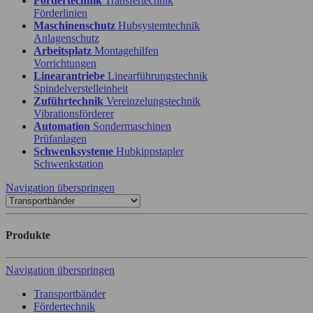
Fördertechnik
Transfertechnik
Förderlinien
Maschinenschutz
Hubsystemtechnik
Anlagenschutz
Arbeitsplatz
Montagehilfen
Vorrichtungen
Linearantriebe
Linearführungstechnik
Spindelverstelleinheit
Zuführtechnik
Vereinzelungstechnik
Vibrationsförderer
Automation
Sondermaschinen
Prüfanlagen
Schwenksysteme
Hubkippstapler
Schwenkstation
Navigation überspringen
Produkte
Navigation überspringen
Transportbänder
Fördertechnik