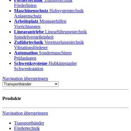
Fördertechnik
Transfertechnik
Förderlinien
Maschinenschutz
Hubsystemtechnik
Anlagenschutz
Arbeitsplatz
Montagehilfen
Vorrichtungen
Linearantriebe
Linearführungstechnik
Spindelverstelleinheit
Zuführtechnik
Vereinzelungstechnik
Vibrationsförderer
Automation
Sondermaschinen
Prüfanlagen
Schwenksysteme
Hubkippstapler
Schwenkstation
Navigation überspringen
Produkte
Navigation überspringen
Transportbänder
Fördertechnik