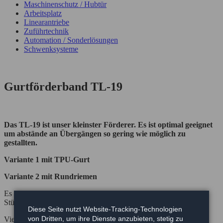
Maschinenschutz / Hubtür
Arbeitsplatz
Linearantriebe
Zuführtechnik
Automation / Sonderlösungen
Schwenksysteme
Gurtförderband TL-19
Das TL-19 ist unser kleinster Förderer. Es ist optimal geeignet
um abstände an Übergängen so gering wie möglich zu
gestallten.
Variante 1 mit TPU-Gurt
Variante 2 mit Rundriemen
Es ist für leichtere Flächenbelastung ausgelegt z.B. Schüttgut,
Stückgut lose, Karton und einer Gesamtlast bis 20Kg.
Diese Seite nutzt Website-Tracking-Technologien
von Dritten, um ihre Dienste anzubieten, stetig zu
Vielfältige Variationsmöglichkeiten von Gurttypen. Beidseitig