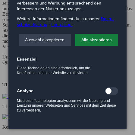
verbessern und Werbung entsprechend den
seitlich verlaufende Systemnuten (Nutbreite 8mm) erlauben die
problemlose Integration in vorhandene Maschinengestelle sowie das
Interessen der Nutzer anzuzeigen.
Befestigen von Ständern, Seitenführungen, Initiatoren oder
Weitere Informationen findest du in unserer
Daten­
sonstigem Zubehör. Neben einer großen Auswahl an
schutz­erklärung
-
Impressum
.
Seitenführungen und Ständern stehen auch elektrisches Zubehör im
Standardbereich zur Verfügung. Ein weiteres Qualitätsmerkmal
dieses Fördersytems ist das unter der Lauffläche des Gurtes
Auswahl akzeptieren
Alle akzeptieren
montierte Edelstahlblech, welches eine dauerhafte
Verschleißfestigkeit gewährleistet.
Unsere Produkte und Bauteile werden im eigenen Haus in hoher
Essenziell
Qualität gefertigt.
Diese Technologien sind erforderlich, um die
Kernfunktionalität der Website zu aktivieren
TL-19
Analyse
Mit dieser Technologien analysieren wir die Nutzung und
Leistung unserer Webseiten und Services mit dem Ziel diese
TL19-PU-300-120-0
zu verbessern.
Kettenantrieb mit Mini-Motor 230V