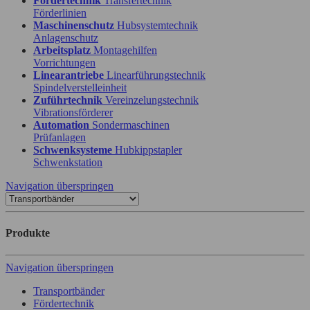
Fördertechnik
Transfertechnik
Förderlinien
Maschinenschutz
Hubsystemtechnik
Anlagenschutz
Arbeitsplatz
Montagehilfen
Vorrichtungen
Linearantriebe
Linearführungstechnik
Spindelverstelleinheit
Zuführtechnik
Vereinzelungstechnik
Vibrationsförderer
Automation
Sondermaschinen
Prüfanlagen
Schwenksysteme
Hubkippstapler
Schwenkstation
Navigation überspringen
Produkte
Navigation überspringen
Transportbänder
Fördertechnik