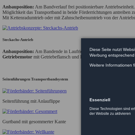
Anbauposition:
Am Bandverlauf frei positionierbare Antriebseinheit.
Möglichkeit das Transportband in beide Förderrichtungen antreiben zu
Mit Kettenradumtrieb oder mit Zahnscheibenumtrieb von der Antriebs
Steckachs-Antrieb
Diese Seite nutzt Websi
Anbauposition:
Am Bandende in Laufrichtung immer ziehend, seitlich
Werbung entsprechend 
Getriebemotor
mit Getriebeflansch und Klauenkupplung am Achsend
Weitere Informationen f
Seitenführungen Transportbandsystem
Essenziell
Seitenführung mit Anlauflippe
Diese Technologien sind erf
der Website zu aktivieren
Gurtband mit gesommerter Kante