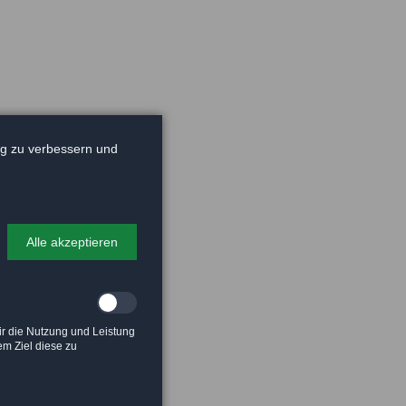
tig zu verbessern und
en.
Alle akzeptieren
ir die Nutzung und Leistung
m Ziel diese zu