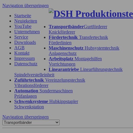
Navigation überspringen
Startseite
Neuigkeiten
YouTube
Transportbänder
Gurtförderer
Unternehmen
Knickförderer
Service
Fördertechnik
Transfertechnik
Downloads
Förderlinien
AGB
Maschinenschutz
Hubsystemtechnik
Kontakt
Anlagenschutz
Impressum
Arbeitsplatz
Montagehilfen
Datenschutz
Vorrichtungen
Linearantriebe
Linearführungstechnik
Spindelverstelleinheit
Zuführtechnik
Vereinzelungstechnik
Vibrationsförderer
Automation
Sondermaschinen
Prüfanlagen
Schwenksysteme
Hubkippstapler
Schwenkstation
Navigation überspringen