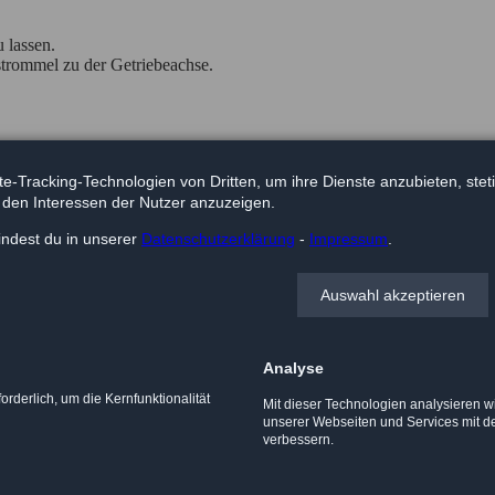
 lassen.
trommel zu der Getriebeachse.
te-Tracking-Technologien von Dritten, um ihre Dienste anzubieten, ste
 links oder rechts.
den Interessen der Nutzer anzuzeigen.
e der Antriebstrommel oder als Steckachse zwischen zwei Umlenkung
indest du in unserer
Daten­schutz­erklärung
-
Impressum
.
Auswahl akzeptieren
Analyse
orderlich, um die Kernfunktionalität
Mit dieser Technologien analysieren w
unserer Webseiten und Services mit de
verbessern.